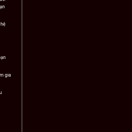
bạn
 hệ
bạn
am gia
u