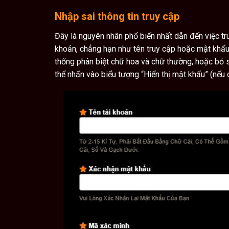
Nhập sai thông tin truy cập
Đây là nguyên nhân phổ biến nhất dẫn đến việc truy
khoản, chẳng hạn như tên truy cập hoặc mật khẩu
thống phân biệt chữ hoa và chữ thường, hoặc bỏ só
thể nhấn vào biểu tượng “Hiển thị mật khẩu” (nếu 