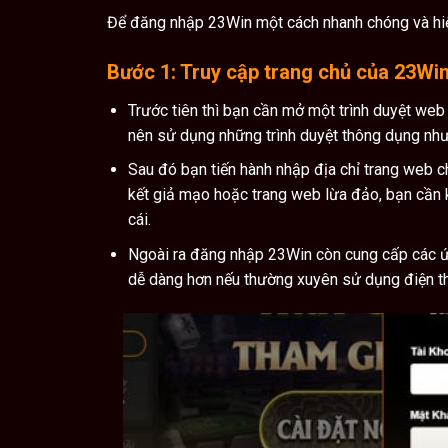
Để đăng nhập 23Win một cách nhanh chóng và hiệu 
Bước 1: Truy cập trang chủ của 23Wi
Trước tiên thì bạn cần mở một trình duyệt web t
nên sử dụng những trình duyệt thông dụng như 
Sau đó bạn tiến hành nhập địa chỉ trang web ch
kết giả mạo hoặc trang web lừa đảo, bạn cần 
cái.
Ngoài ra đăng nhập 23Win còn cung cấp các ứn
dễ dàng hơn nếu thường xuyên sử dụng điện th