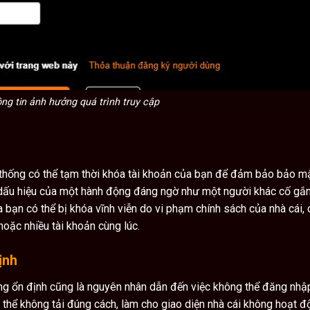
ng tin ảnh hưởng quá trình truy cập
ệ thống có thể tạm thời khóa tài khoản của bạn để đảm bảo bảo mậ
ó dấu hiệu của một hành động đáng ngờ như một người khác cố gắn
a bạn có thể bị khóa vĩnh viễn do vi phạm chính sách của nhà cái,
oặc nhiều tài khoản cùng lúc.
ịnh
ng ổn định cũng là nguyên nhân dẫn đến việc không thể đăng nhập
 thể không tải đúng cách, làm cho giao diện nhà cái không hoạt đ