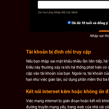
Nhập sai thô
Tài khoản bị đình chỉ truy cập
Nếu bạn nhập sai mật khẩu nhiều lần liên tiếp, h
Điều này thường xảy ra khi hệ thống phát hiện c
cập vào tài khoản của bạn. Ngoài ra, tài khoản củ
hạn như việc gian lận, sử dụng phần mềm thứ ba h
Kết nối internet kém hoặc không ổn đ
Việc mạng internet bị gián đoạn hoặc kết nối khô
đường truyền mạng yếu, trang web của nhà cái có