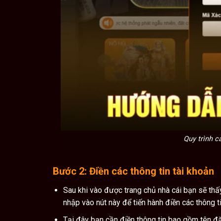
Quy trình c
Bước 2: Điền các thông tin tài khoản
Sau khi vào được trang chủ nhà cái bạn sẽ thấ
nhập vào nút này để tiến hành điền các thông ti
Tại đây bạn cần điền thông tin bao gồm tên đ