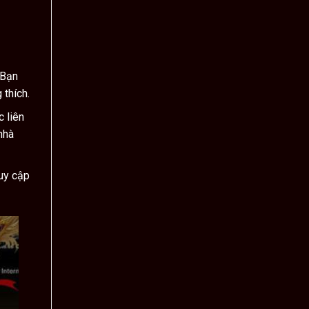
 Bạn
 thích.
c liên
nhà
uy cập