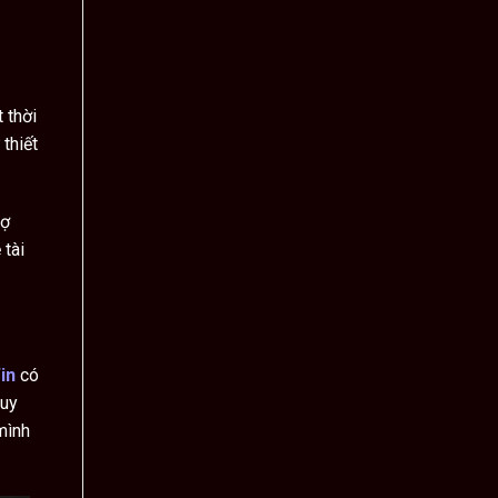
 thời
thiết
rợ
 tài
in
có
ruy
mình