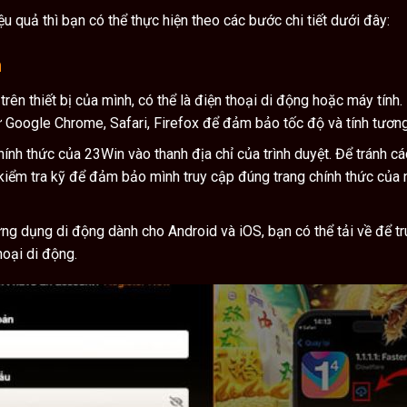
quả thì bạn có thể thực hiện theo các bước chi tiết dưới đây:
n
rên thiết bị của mình, có thể là điện thoại di động hoặc máy tính.
Google Chrome, Safari, Firefox để đảm bảo tốc độ và tính tương
ính thức của 23Win vào thanh địa chỉ của trình duyệt. Để tránh cá
kiểm tra kỹ để đảm bảo mình truy cập đúng trang chính thức của 
g dụng di động dành cho Android và iOS, bạn có thể tải về để tr
oại di động.