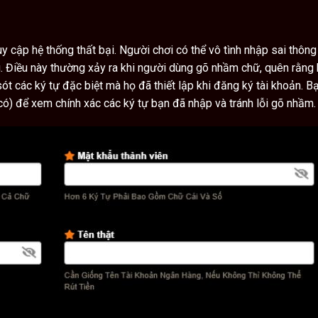
 cập hệ thống thất bại. Người chơi có thể vô tình nhập sai thông t
. Điều này thường xảy ra khi người dùng gõ nhầm chữ, quên rằng 
t các ký tự đặc biệt mà họ đã thiết lập khi đăng ký tài khoản. B
có) để xem chính xác các ký tự bạn đã nhập và tránh lỗi gõ nhầm.