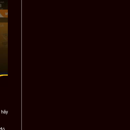
 hãy
đó.