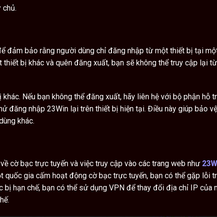
 chủ.
ể đảm bảo rằng người dùng chỉ đăng nhập từ một thiết bị tại một
thiết bị khác và quên đăng xuất, bạn sẽ không thể truy cập lại từ 
bị khác. Nếu bạn không thể đăng xuất, hãy liên hệ với bộ phận hỗ t
 đăng nhập 23Win lại trên thiết bị hiện tại. Điều này giúp bảo vệ
dùng khác.
 về cờ bạc trực tuyến và việc truy cập vào các trang web như
23W
t quốc gia cấm hoạt động cờ bạc trực tuyến, bạn có thể gặp lỗi t
c bị hạn chế, bạn có thể sử dụng VPN để thay đổi địa chỉ IP của 
hế.